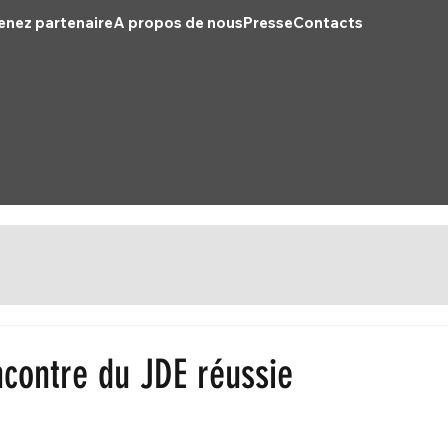
nez partenaire
A propos de nous
Presse
Contacts
ncontre du JDE réussie