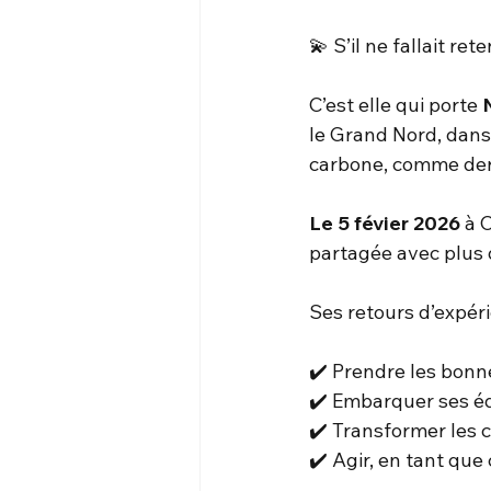
💫 S’il ne fallait ret
C’est elle qui porte 
le Grand Nord, dans
carbone, comme derri
Le 5 févier 2026
 à 
partagée avec plus d
Ses retours d’expéri
✔️ Prendre les bonn
✔️ Embarquer ses é
✔️ Transformer les 
✔️ Agir, en tant que