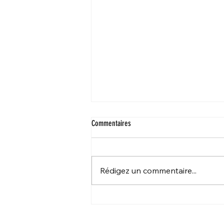
Commentaires
Rédigez un commentaire...
Camille Lacourt, invité de la prochaine
Rencontre du JDE, le 21 mai 2026 à
Veauche (Loire)