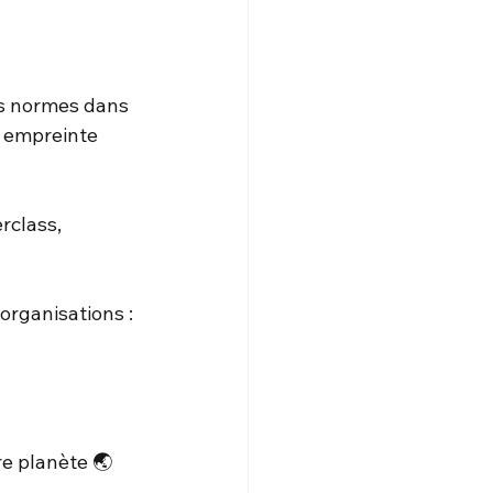
rs normes dans 
r empreinte 
rclass, 
organisations :
e planète​ 🌏