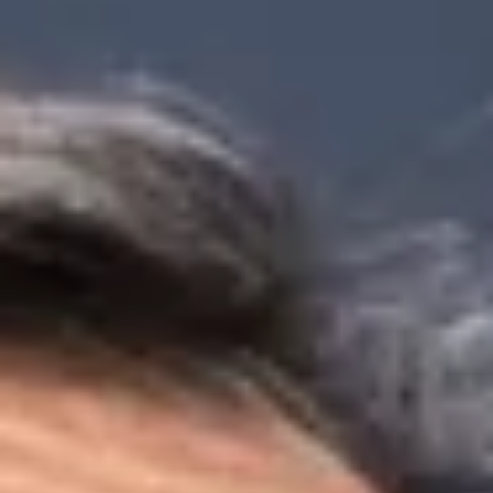
💫 S’il ne fallait retenir qu’un mot de cette soirée, ce serait l’ENVIE ! C’est 
qui porte Nicolas Vanier au quotidien : dans ses expéditions hors normes
dans le Grand Nord, dans ses missions auprès des entreprises pour
réduire leur empreinte carbone, comme derrière la caméra lorsqu’il réal
ses films. Le 5 févier 2026 à Cholet, Nicolas Vanier nous a offert une
véritable masterclass, partagée avec plus de 130 participants ! Ses retours
d’expérience ont fait écho à d