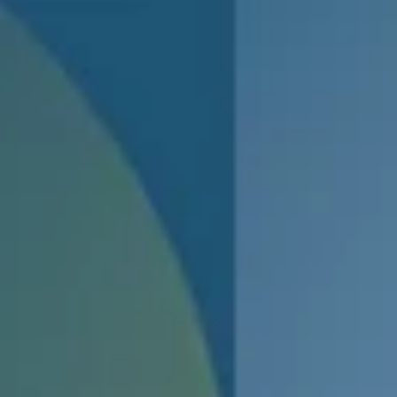
22 janv.
Nicolas Vanier, entrepreneur de l’extrême, en
conférence le 5 février à Cholet avec Le Journal des
Entreprises
L’explorateur du Grand Nord, écrivain, cinéaste, partage son expérience 
l’impossible au cours d’une conférence organisée par le Journal des
Entreprises le 5 février 2026