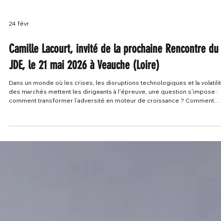
24 févr.
Camille Lacourt, invité de la prochaine Rencontre du
JDE, le 21 mai 2026 à Veauche (Loire)
Dans un monde où les crises, les disruptions technologiques et la volatili
des marchés mettent les dirigeants à l'épreuve, une question s'impose :
comment transformer l’adversité en moteur de croissance ? Comment
rebondir, non pas pour survivre, mais pour ressortir plus robuste ? Le jeu
21 mai à L’Escale de Veauche (Loire) , le Journal des Entreprises vous
propose une rencontre exceptionnelle avec Camille Lacourt . Quintuple
champion du monde de natation, l’icône du dos c